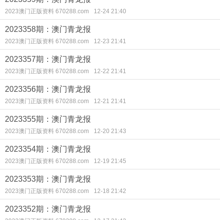
2023澳门正版资料 670288.com
12-24 21:40
2023358期：澳门青龙报
2023澳门正版资料 670288.com
12-23 21:41
2023357期：澳门青龙报
2023澳门正版资料 670288.com
12-22 21:41
2023356期：澳门青龙报
2023澳门正版资料 670288.com
12-21 21:41
2023355期：澳门青龙报
2023澳门正版资料 670288.com
12-20 21:43
2023354期：澳门青龙报
2023澳门正版资料 670288.com
12-19 21:45
2023353期：澳门青龙报
2023澳门正版资料 670288.com
12-18 21:42
2023352期：澳门青龙报