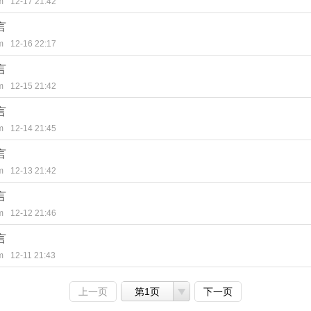
m
12-17 21:42
言
m
12-16 22:17
言
m
12-15 21:42
言
m
12-14 21:45
言
m
12-13 21:42
言
m
12-12 21:46
言
m
12-11 21:43
上一页
第1页
下一页