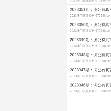
2023澳门正版资料 670288.co
2023351期：济公有真
2023澳门正版资料 670288.co
2023350期：济公有真
2023澳门正版资料 670288.co
2023349期：济公有真
2023澳门正版资料 670288.co
2023348期：济公有真
2023澳门正版资料 670288.co
2023347期：济公有真
2023澳门正版资料 670288.co
2023346期：济公有真
2023澳门正版资料 670288.co