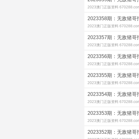
2023澳门正版资料 670288.co
2023358期：无敌猪哥
2023澳门正版资料 670288.co
2023357期：无敌猪哥
2023澳门正版资料 670288.co
2023356期：无敌猪哥
2023澳门正版资料 670288.co
2023355期：无敌猪哥
2023澳门正版资料 670288.co
2023354期：无敌猪哥
2023澳门正版资料 670288.co
2023353期：无敌猪哥
2023澳门正版资料 670288.co
2023352期：无敌猪哥