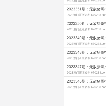
2023澳门正版资料 670288.co
2023351期：无敌猪哥
2023澳门正版资料 670288.co
2023350期：无敌猪哥
2023澳门正版资料 670288.co
2023349期：无敌猪哥
2023澳门正版资料 670288.co
2023348期：无敌猪哥
2023澳门正版资料 670288.co
2023347期：无敌猪哥
2023澳门正版资料 670288.co
2023346期：无敌猪哥
2023澳门正版资料 670288.co