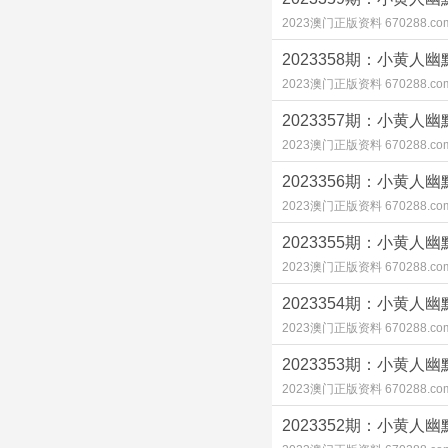
2023澳门正版资料 670288.co
2023358期：小黄人幽
2023澳门正版资料 670288.co
2023357期：小黄人幽
2023澳门正版资料 670288.co
2023356期：小黄人幽
2023澳门正版资料 670288.co
2023355期：小黄人幽
2023澳门正版资料 670288.co
2023354期：小黄人幽
2023澳门正版资料 670288.co
2023353期：小黄人幽
2023澳门正版资料 670288.co
2023352期：小黄人幽