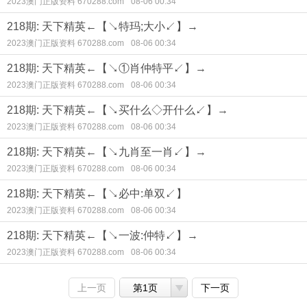
2023澳门正版资料 670288.com
08-06 00:34
218期: 天下精英←【↘特玛;大小↙】→
2023澳门正版资料 670288.com
08-06 00:34
218期: 天下精英←【↘①肖仲特平↙】→
2023澳门正版资料 670288.com
08-06 00:34
218期: 天下精英←【↘买什么◇开什么↙】→
2023澳门正版资料 670288.com
08-06 00:34
218期: 天下精英←【↘九肖至一肖↙】→
2023澳门正版资料 670288.com
08-06 00:34
218期: 天下精英←【↘必中:单双↙】
2023澳门正版资料 670288.com
08-06 00:34
218期: 天下精英←【↘一波:仲特↙】→
2023澳门正版资料 670288.com
08-06 00:34
上一页
第1页
下一页