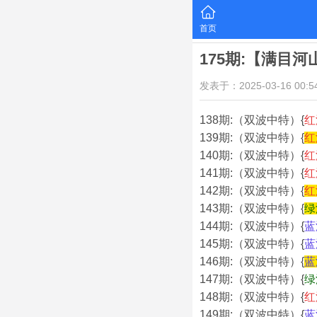
首页
175期:【满目
发表于：2025-03-16 00:54
138期:（双波中特）{
红
139期:（双波中特）{
红
140期:（双波中特）{
红
141期:（双波中特）{
红
142期:（双波中特）{
红
143期:（双波中特）{
绿
144期:（双波中特）{
蓝
145期:（双波中特）{
蓝
146期:（双波中特）{
蓝
147期:（双波中特）{
绿
148期:（双波中特）{
红
149期:（双波中特）{
蓝